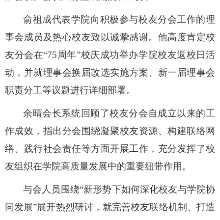
俞祖成代表学院向积极参与校友分会工作的理
事会成员及热心校友致以诚挚感谢
。
他
高度肯定校
友分会
在
“75周年”校庆成功
举办学院
校友返校日活
动，并就理事会换届改选实施方案、新一届理事会
职责分工等议题进行详细部署。
余晴
会长
系统回顾了校友分会自成立以来的工
作成效，指出分会
围绕
凝聚校友资源、构建联络网
络、践行社会责任等方面
开展工作
，
充分发挥了校
友组织在学院高质量发展中的重要纽带作用。
与会人员围绕
“新形势下如何深化校友与学院协
同发展”展开热烈研讨，就完善校友联络机制、打造