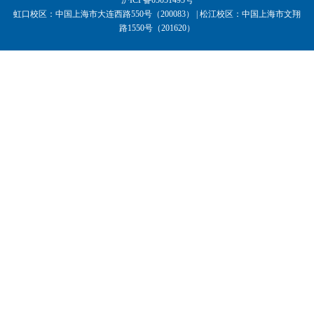
沪ICP备05051495号
虹口校区：中国上海市大连西路550号（200083） | 松江校区：中国上海市文翔
路1550号（201620）