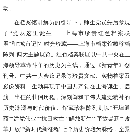
动。
在档案馆讲解员的引导下，师生党员先后参观
了
“
党从这里诞生
——
上海市珍贵红色档案联
展
”
和
“
城市记忆 时光珍藏
——
上海市档案馆藏珍档
陈列
”
两大主题展览。红色档案联展以中共中央在上
海领导革命斗争的历史为主线，通过《新青年》创
刊号、中共一大会议记录等珍贵文献、实物档案及
影像资料，生动再现了中国共产党在上海诞生、启
航、出征的壮阔历程，深刻阐释了伟大建党精神的
历史渊源与时代价值。馆藏珍档陈列则以
“
开埠通
商
”“
建党伟业
”“
抗日救亡
”“
解放新生
”“
革故鼎新
”“
改
革开放
”“
新时代新征程
”
七个历史阶段为脉络，全景