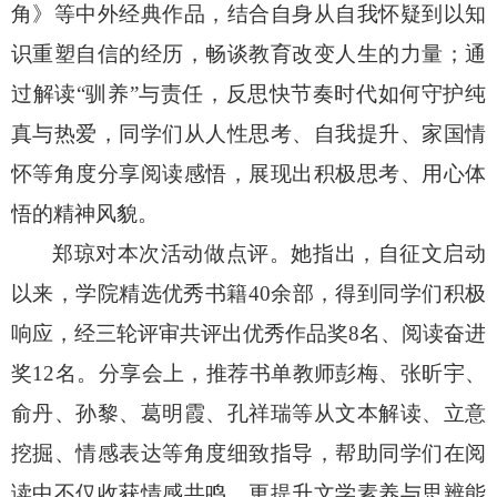
角》等中外经典作品，结合自身从自我怀疑到以知
识重塑自信的经历，畅谈教育改变人生的力量；通
过解读“驯养”与责任，反思快节奏时代如何守护纯
真与热爱，同学们从人性思考、自我提升、家国情
怀等角度分享阅读感悟，展现出积极思考、用心体
悟的精神风貌。
郑琼对本次活动做点评。她指出，自征文启动
以来，学院精选优秀书籍
40
余部，得到同学们积极
响应，经三轮评审共评出优秀作品奖
8
名、阅读奋进
奖
12
名。分享会上，推荐书单教师彭梅、张昕宇、
俞丹、孙黎、葛明霞、孔祥瑞等从文本解读、立意
挖掘、情感表达等角度细致指导，帮助同学们在阅
读中不仅收获情感共鸣，更提升文学素养与思辨能