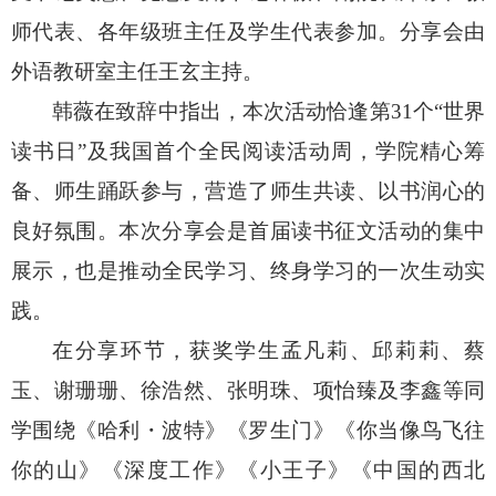
师代表、各年级班主任及学生代表参加。分享会由
外语教研室主任王玄主持。
韩薇在致辞中指出，本次活动恰逢第
31
个“世界
读书日”及我国首个全民阅读活动周，学院精心筹
备、师生踊跃参与，营造了师生共读、以书润心的
良好氛围。本次分享会是首届读书征文活动的集中
展示，也是推动全民学习、终身学习的一次生动实
践。
在分享环节，获奖学生孟凡莉、邱莉莉、蔡
玉、谢珊珊、徐浩然、张明珠、项怡臻及李鑫等同
学围绕《哈利
・
波特》《罗生门》
《你当像鸟飞往
你的山》《深度工作》《小王子》《中国的西北