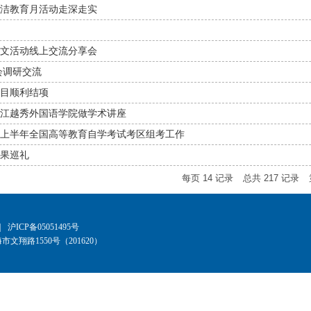
洁教育月活动走深走实
文活动线上交流分享会
会调研交流
目顺利结项
江越秀外国语学院做学术讲座
6年上半年全国高等教育自学考试考区组考工作
成果巡礼
每页
14
记录
总共
217
记录
|
沪ICP备05051495号
文翔路1550号（201620）