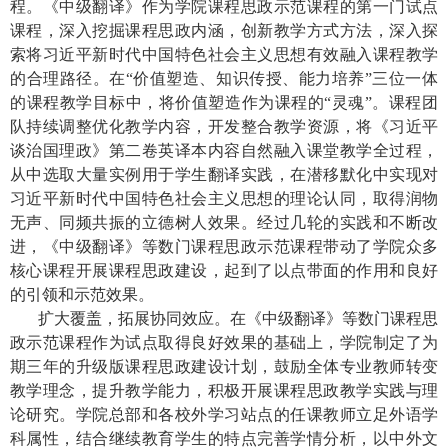
程。《中级翻译》作为学院课程思政示范课程的第一门试点
课程，深入挖掘课程思政内涵，创新教学方式方法，深入探
索将习近平新时代中国特色社会主义思想有效融入课程教学
的合理路径。在“价值塑造、知识传授、能力培养”三位一体
的课程教学目标中，将价值塑造作为课程的“灵魂”。课程团
队持续调整优化教学内容，开发整合教学资源，将《习近平
谈治国理政》第二卷英译本内容自然融入课堂教学全过程，
从中选取大量实例用于学生翻译实践，
在潜移默化中实现对
习近平新时代中国特色社会主义思想的理论认同，取得润物
无声、同频共振的立德树人效果。
经过几轮的实践和不断改
进，《中级翻译》等数门课程思政示范课程带动了学院众多
核心课程开展课程思政建设，起到了以点带面的作用和良好
的引领和示范效果。
扩大覆盖，拓展协同效应。在《中级翻译》等数门课程思
政示范课程作为试点取得良好效果的基础上，学院制定了为
期三年的升级版课程思政建设计划，鼓励全体专业教师转变
教学理念，提升教学能力，积极开展课程思政教学实践与理
论研究。学院总部和各校外学习站点的任课教师立足外语学
科属性，结合继续教育学生的特点完善学情分析，以中外文