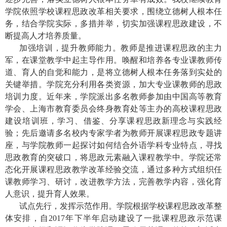
学院依照学校课程思政改革相关要求，围绕立德树人根本任
务，结合学院实际，多措并举，切实加强课程思政建设，不
断提高人才培养质量。
加强培训，提升教师能力。教师是推进课程思政的主力
军，在课堂教学中起主导作用。唤醒和培养各专业课教师传
道、育人的自觉和能力，是将立德树人根本任务落到实处的
关键举措。学院充分利用各类资源，加大专业课教师的思政
培训力度。近年来，学院派出多名教师参加由中国高等教育
学会、上海市教育委员会终身教育处等主办的高校课程思政
建设培训班，学习、借鉴、分享课程思政新理念与实践经
验；
先后邀请多名校内专家学者为教师
开展课程思政专题讲
座
，与学院教师一起探讨如何结合外语学科专业特点，寻找
思政教育的突破口，将思政元素融入课程教学中。学院还常
态化开展课程思政教学改革经验交流，通过多种方式组织任
课教师学习、研讨，改进教学方法，完善教学内容，强化育
人意识，提升育人效果。
试点先行，发挥示范作用。学院根据学校课程思政改革整
体安排，自
2017
年下半年启动建设了一批课程思政示范课