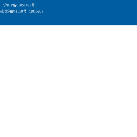
|
沪ICP备05051495号
文翔路1550号（201620）