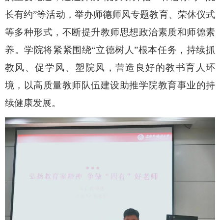
长有约”等
活动，
举办师德师风专题教育、荣休仪式
等多种形式，不断提升教师思想政治素质和师德素
养。
学院将紧紧
围绕“立德树人”根本任务
，持续
抓
教风
、
促学风
、
塑院风，营造良好的教书育人环
境
，
以高质量教师队伍建设助推
学院教育事业的持
续健康发展。