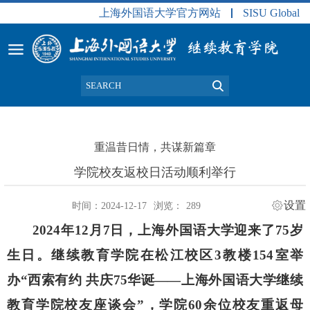
上海外国语大学官方网站
SISU Global
重温昔日情，共谋新篇章
学院校友返校日活动顺利举行
设置
时间：2024-12-17
浏览：
289
2024
年
12
月
7
日，上海外国语大学迎来了
75
岁
生日。继续教育学院在松江校区
3
教楼
154
室举
办“西索有约 共庆
75
华诞——上海外国语大学继续
教育学院校友座谈会”，学院
60
余位校友重返母