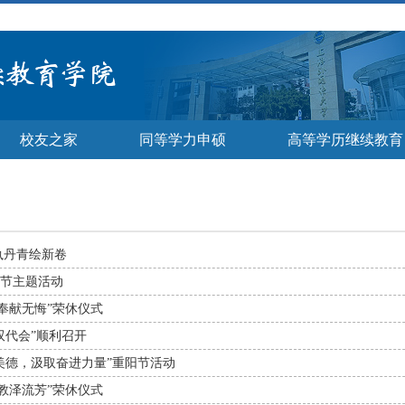
校友之家
同等学力申硕
高等学历继续教育
执丹青绘新卷
师节主题活动
 奉献无悔”荣休仪式
双代会”顺利召开
美德，汲取奋进力量”重阳节活动
 教泽流芳”荣休仪式