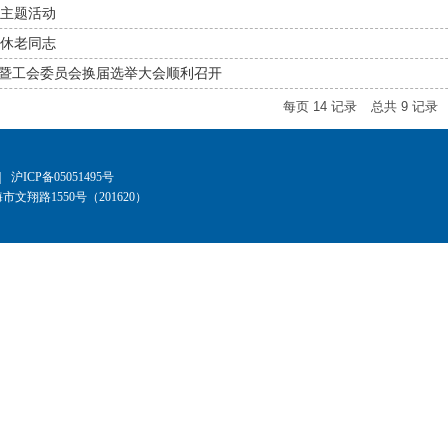
主题活动
休老同志
”暨工会委员会换届选举大会顺利召开
每页
14
记录
总共
9
记录
|
沪ICP备05051495号
文翔路1550号（201620）