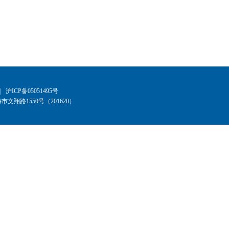
|
沪ICP备05051495号
文翔路1550号（201620）