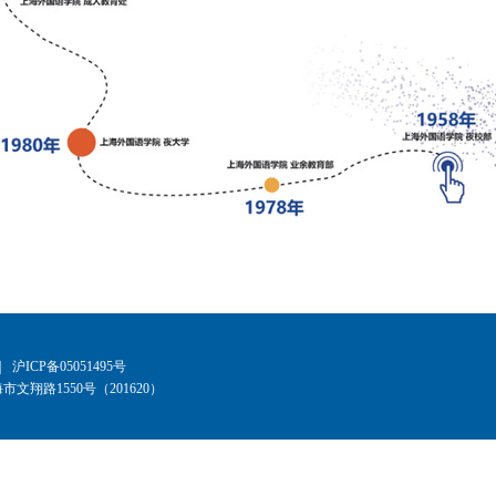
|
沪ICP备05051495号
文翔路1550号（201620）